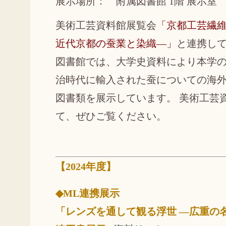
展示場所： 附属図書館 1階 展示室
美術工芸資料館展覧会
「京都工芸繊
近代京都の蚕業と染織―」
と連携し
図書館では、大学史資料により本学の
治時代に輸入された蚕についての海
図書類を展示しています。 美術工芸
て、ぜひご覧ください。
【2024年度】
◆ML連携展示
「レンズを通して観る浮世 ―広重の