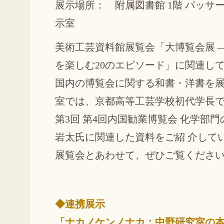
展示場所： 附属図書館 1階 パッサー
示室
美術工芸資料館展覧会「大博覧会展 
を楽しむ20のエピソード」に関連し
国内の博覧会に関する和書・洋書を
室では、京都高等工芸学校初代学長
第3回 第4回内国勧業博覧会 化学部
岩太氏に関連した資料をご紹 介して
展覧会とあわせて、ぜひご覧くださ
◆連携展示
「ナカノケンノナカ：中野研究室の