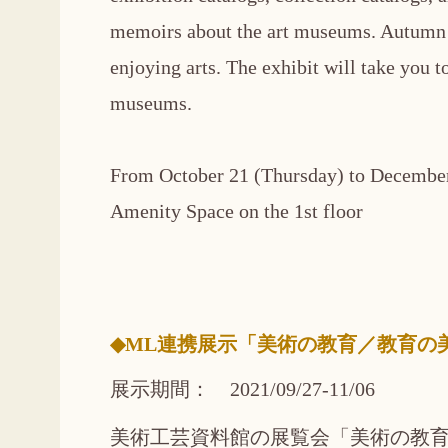
memoirs about the art museums. Autumn i
enjoying arts. The exhibit will take you to
museums.
From October 21 (Thursday) to December 
Amenity Space on the 1st floor
◆ML連携展示「美術の教育／教育の
展示期間： 2021/09/27-11/06
美術工芸資料館の展覧会「美術の教