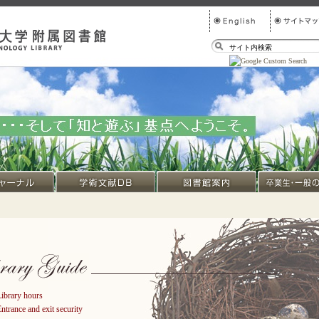
ibrary hours
ntrance and exit security