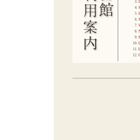
L
S
L
S
C
L