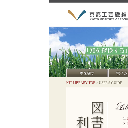
KIT LIBRARY TOP
> USER'S GUIDE
L
E