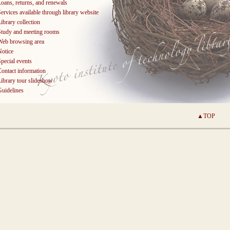
oans, returns, and renewals
ervices available through library website
ibrary collection
Study and meeting rooms
Web browsing area
Notice
pecial events
ontact information
ibrary tour slideshow
Guidelines
▲TOP