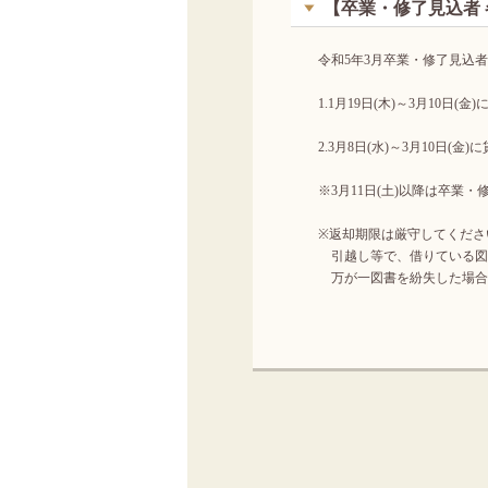
【卒業・修了見込者 
令和5年3月卒業・修了見込
1.1月19日(木)～3月10日(
2.3月8日(水)～3月10日(
※3月11日(土)以降は卒業
※返却期限は厳守してくださ
引越し等で、借りている図
万が一図書を紛失した場合